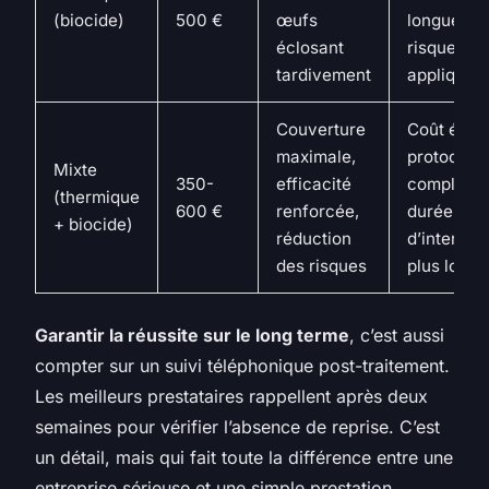
(biocide)
500 €
œufs
longue,
éclosant
risques si
tardivement
appliqué
Couverture
Coût élevé
maximale,
protocole
Mixte
350-
efficacité
complexe,
(thermique
600 €
renforcée,
durée
+ biocide)
réduction
d’interven
des risques
plus long
Garantir la réussite sur le long terme
, c’est aussi
compter sur un suivi téléphonique post-traitement.
Les meilleurs prestataires rappellent après deux
semaines pour vérifier l’absence de reprise. C’est
un détail, mais qui fait toute la différence entre une
entreprise sérieuse et une simple prestation