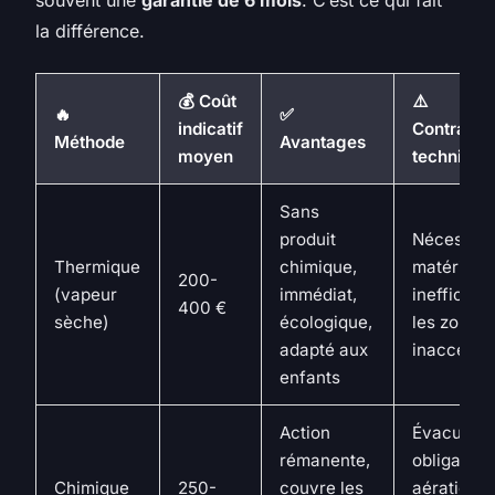
la différence.
💰 Coût
⚠️
🔥
✅
indicatif
Contraint
Méthode
Avantages
moyen
technique
Sans
produit
Nécessite
Thermique
chimique,
matériel p
200-
(vapeur
immédiat,
inefficace
400 €
sèche)
écologique,
les zones
adapté aux
inaccessi
enfants
Action
Évacuatio
rémanente,
obligatoire
Chimique
250-
couvre les
aération