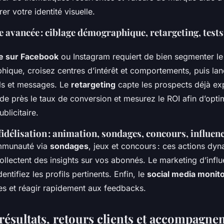
er votre identité visuelle.
le avancée : ciblage démographique, retargeting, test
ée sur Facebook
ou Instagram requiert de bien segmenter le p
ique, croisez centres d’intérêt et comportements, puis lan
els et messages. Le
retargeting
capte les prospects déjà ex
de près le taux de conversion et mesurez le ROI afin d’opti
blicitaire.
idélisation : animation, sondages, concours, influen
mmunauté via
sondages
, jeux et concours : ces actions dy
ollectent des insights sur vos abonnés. Le marketing d’influ
entifiez les profils pertinents. Enfin, le
social media monit
es et réagir rapidement aux feedbacks.
résultats, retours clients et accompagn