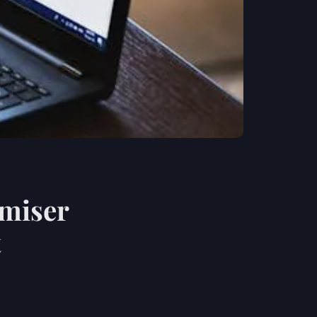
amiser
t