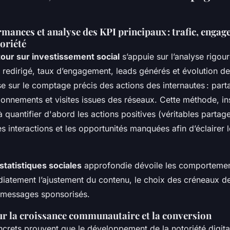
rmances et analyse des KPI principaux : trafic, engag
oriété
our sur investissement social
s’appuie sur l’analyse rigou
c redirigé
, taux d’engagement, leads générés et évolution de 
se sur le comptage précis des actions des internautes : part
onnements et visites issues des réseaux. Cette méthode, i
quantifier d'abord les actions positives (véritables partage
es interactions et les opportunités manquées afin d’éclairer
statistiques sociales
approfondie dévoile les comportement
diatement l’ajustement du contenu, le choix des créneaux de
s messages sponsorisés.
ur la croissance communautaire et la conversion
rets prouvent que le développement de la notoriété digital