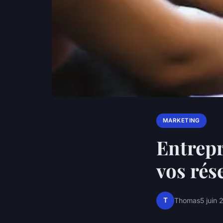
MARKETING
Entrepr
vos rés
T
Thomas
5 juin