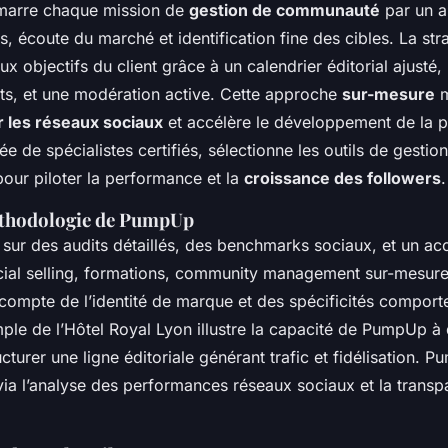
arre chaque mission de
gestion de communauté
par un a
s, écoute du marché et identification fine des cibles. La str
x objectifs du client grâce à un calendrier éditorial ajusté,
ts, et une modération active. Cette approche
sur-mesure
m
 les réseaux sociaux
et accélère le développement de la p
e de spécialistes certifiés, sélectionne les outils de gestio
our piloter la performance et la
croissance des followers
.
éthodologie de PumpUp
sur des audits détaillés, des benchmarks sociaux, et un 
ial selling, formations, community management sur-mesure)
compte de l’identité de marque et des spécificités compor
ple de l’Hôtel Royal Lyon illustre la capacité de PumpUp à 
ucturer une ligne éditoriale générant trafic et fidélisation. 
via l’analyse des performances réseaux sociaux et la trans