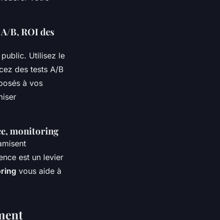
s A/B, ROI des
ublic. Utilisez le
cez des tests A/B
posés à vos
miser
ce, monitoring
namisent
ence est un levier
oring
vous aide à
ement