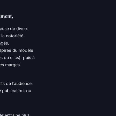
ement,
reuse de divers
la notoriété.
ages,
nspirée du modèle
s ou clics), puis à
 les marges
s de l’audience.
 publication, ou
e entraîne plus