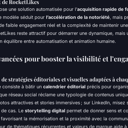
 de RocketLikes
se une solution automatisée pour l’
acquisition rapide de f
e modèle séduit pour
l’accélération de la notoriété
, mais p
ue de faible engagement réel et la complexité de maintenir 
etLikes reste attractif pour démarrer une dynamique, mais 
un équilibre entre automatisation et animation humaine.
vancées pour booster la visibilité et l’en
e stratégies éditoriales et visuelles adaptées à cha
 consiste à bâtir un
calendrier éditorial
précis pour organis
que réseau social réclame une typologie de contenus unique
otos attractives et stories immersives ; sur LinkedIn, misez s
s de cas. Le
storytelling digital
permet de donner sens et c
avorisant la mémorisation et la proximité avec la communa
ur de thématiques récurrentes et valeurs de marque aide à 