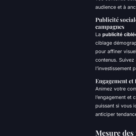
audience et à ancr
Publicité socia
campagnes
La
publicité cibl
ciblage démograph
pour affiner visu
contenus. Suivez 
l’investissement pu
Engagement et f
Animez votre co
l’engagement et c
puissant si vous id
anticiper tendanc
Mesure des 