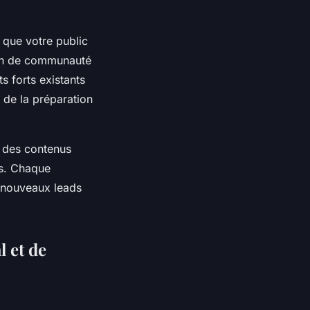
, que votre public
tion de communauté
s forts existants
t de la préparation
x des contenus
es. Chaque
e nouveaux leads
 et de