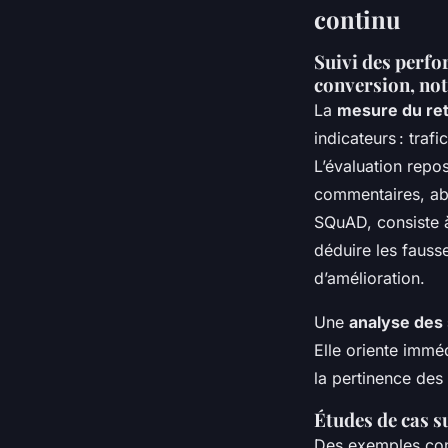
continu
Suivi des perfo
conversion, not
La
mesure du ret
indicateurs :
trafi
L’évaluation repo
commentaires, ab
SQuAD, consiste à 
déduire les fauss
d’amélioration.
Une
analyse des 
Elle oriente immé
la pertinence de
Études de cas s
Des exemples conc