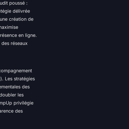
udit poussé :
atégie délivrée
 une création de
aximise
résence en ligne.
n des réseaux
accompagnement
. Les stratégies
tementales des
doubler les
PumpUp privilégie
parence des