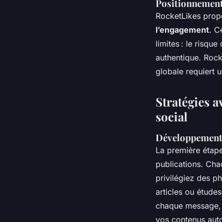
Positionnement
RocketLikes propo
l’engagement
. C
limites : le risq
authentique. Rock
globale requiert 
Stratégies a
social
Développement d
La première étape
publications. Cha
privilégiez des ph
articles ou étude
chaque message, f
vos contenus auto