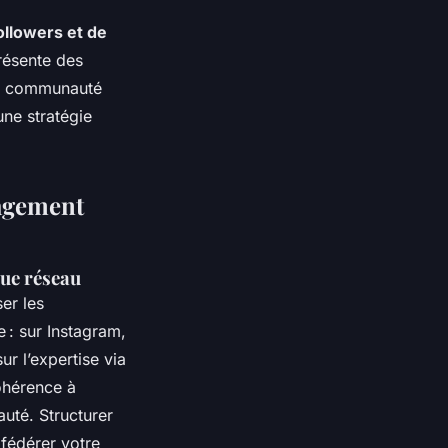
ollowers et de
résente des
une communauté
une stratégie
gagement
que réseau
er les
 : sur Instagram,
ur l’expertise via
ohérence à
uté. Structurer
fédérer votre