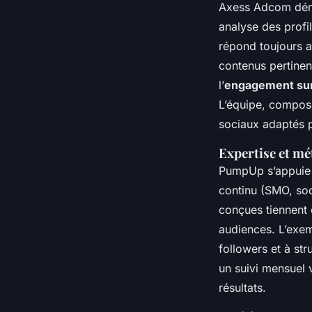
Axess Adcom dém
analyse des profil
répond toujours au
contenus pertinen
l’
engagement sur
L’équipe, composé
sociaux adaptés p
Expertise et m
PumpUp s’appuie 
continu (SMO, soc
conçues tiennent 
audiences. L’exem
followers et à str
un suivi mensuel 
résultats.