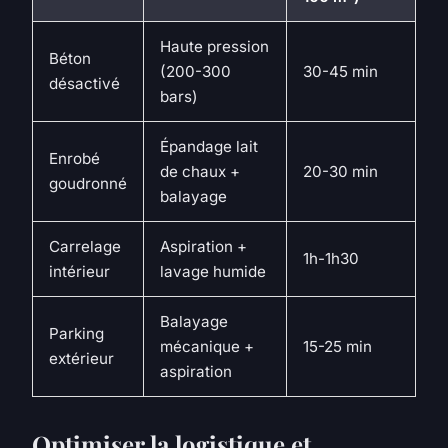
Haute pression
Béton
(200-300
30-45 min
désactivé
bars)
Épandage lait
Enrobé
de chaux +
20-30 min
goudronné
balayage
Carrelage
Aspiration +
1h-1h30
intérieur
lavage humide
Balayage
Parking
mécanique +
15-25 min
extérieur
aspiration
Optimiser la logistique et